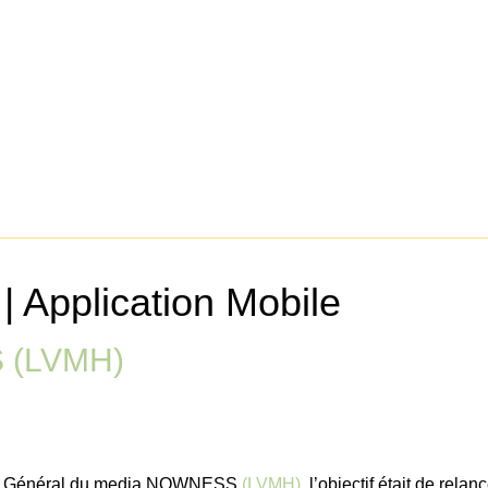
| Application Mobile
 (LVMH)
eur Général du media NOWNESS
(LVMH)
, l’objectif était de relanc