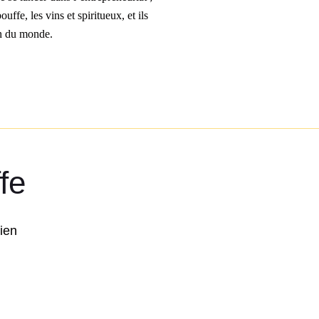
uffe, les vins et spiritueux, et ils
on du monde.
fe
ien