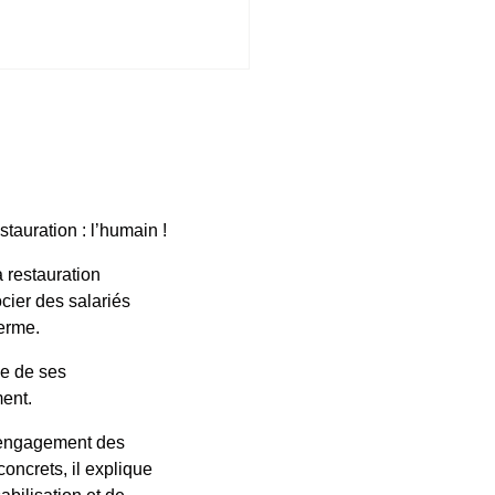
tauration : l’humain !
 restauration
ocier des salariés
terme.
ce de ses
ent.
 l’engagement des
oncrets, il explique