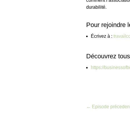
comment l’association
durabilité.
Pour rejoindre
Écrivez à :
travai
Découvrez tous 
https://businessofb
←
Episode préceden