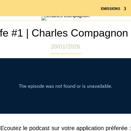
EMISSIONS
ffe #1 | Charles Compagnon
20/01/2026
Ecoutez le podcast sur votre application préferée :