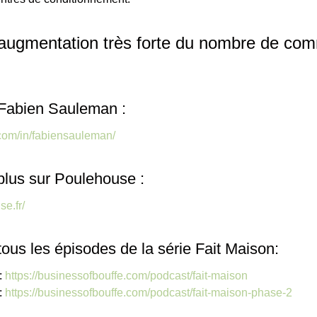
’augmentation très forte du nombre de co
 Fabien Sauleman :
.com/in/fabiensauleman/
plus sur Poulehouse :
e.fr/
tous les épisodes de la série Fait Maison:
:
https://businessofbouffe.com/podcast/fait-maison
:
https://businessofbouffe.com/podcast/fait-maison-phase-2